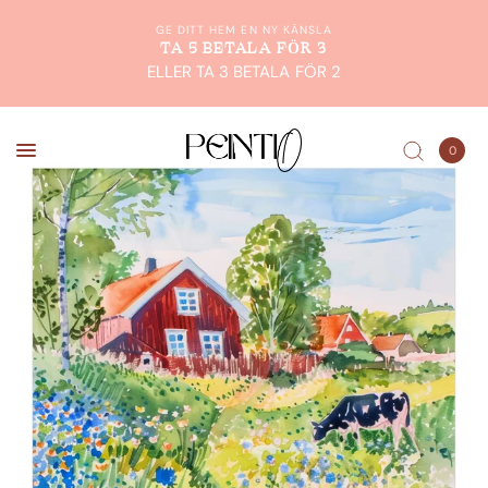
GE DITT HEM EN NY KÄNSLA
TA 5 BETALA FÖR 3
ELLER TA 3 BETALA FÖR 2
0