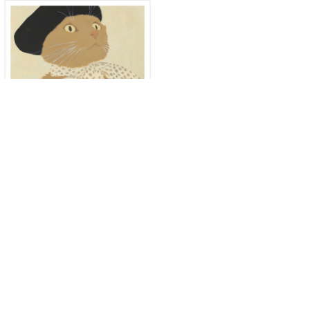
Madame Minou
Blue Vase Floral Art
$23.93
$23.93
FRÅN
FRÅN