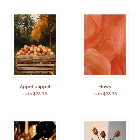
Äppel päppel
Flowy
$23.93
$23.93
FRÅN
FRÅN