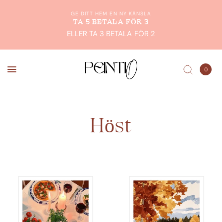
GE DITT HEM EN NY KÄNSLA
TA 5 BETALA FÖR 3
ELLER TA 3 BETALA FÖR 2
0
Höst