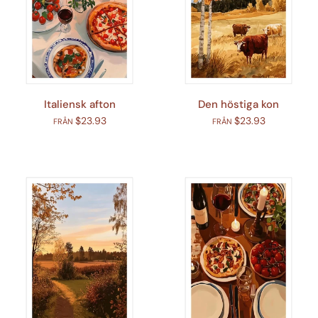
Italiensk afton
Den höstiga kon
$23.93
$23.93
FRÅN
FRÅN