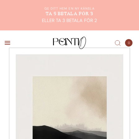
GE DITT HEM EN NY KÄNSLA
TA 5 BETALA FÖR 3
ELLER TA 3 BETALA FÖR 2
0