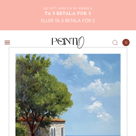
GE DITT HEM EN NY KÄNSLA
TA 5 BETALA FÖR 3
ELLER TA 3 BETALA FÖR 2
0