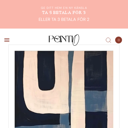
GE DITT HEM EN NY KÄNSLA
TA 5 BETALA FÖR 3
ELLER TA 3 BETALA FÖR 2
0